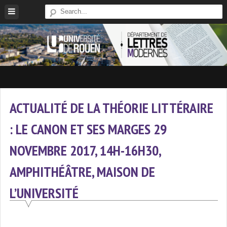
Skip
to
content
Site
Du
Département
ACTUALITÉ DE LA THÉORIE LITTÉRAIRE
De
: LE CANON ET SES MARGES 29
Lettres
Modernes
NOVEMBRE 2017, 14H-16H30,
De
L'université
AMPHITHÉÂTRE, MAISON DE
De
L’UNIVERSITÉ
Rouen