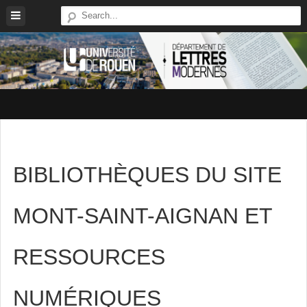
Skip
to
content
Site
Du
Département
De
BIBLIOTHÈQUES DU SITE
Lettres
Modernes
De
MONT-SAINT-AIGNAN ET
L'université
De
RESSOURCES
Rouen
NUMÉRIQUES