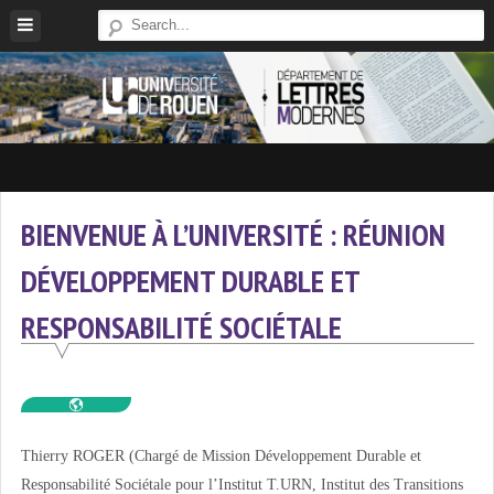
Skip
to
content
Site
Du
Département
BIENVENUE À L’UNIVERSITÉ : RÉUNION
De
DÉVELOPPEMENT DURABLE ET
Lettres
Modernes
RESPONSABILITÉ SOCIÉTALE
De
L'université
De
Rouen
Thierry ROGER (Chargé de Mission Développement Durable et
Responsabilité Sociétale pour l’Institut T.URN, Institut des Transitions