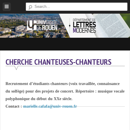
Skip
to
content
Site
Du
Département
CHERCHE CHANTEUSES-CHANTEURS
De
Lettres
Modernes
Recrutement d’étudiants chanteurs (voix travaillée, connaissance
De
du solfège) pour des projets de concert. Répertoire : musique vocale
L'université
polyphonique du début du XXe siècle.
De
Contact :
marielle.cafafa@univ-rouen.fr
Rouen