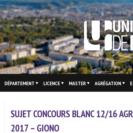
Skip
to
content
Site
DÉPARTEMENT
LICENCE
MASTER
AGRÉGATION
E
Du
Département
De
SUJET CONCOURS BLANC 12/16 AG
Lettres
Modernes
2017 – GIONO