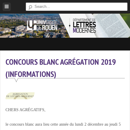
Skip
to
content
Site
Du
Département
CONCOURS BLANC AGRÉGATION 2019
De
(INFORMATIONS)
Lettres
Modernes
De
L'université
De
Rouen
CHERS AGRÉGATIFS,
le concours blanc aura lieu cette année du lundi 2 décembre au jeudi 5