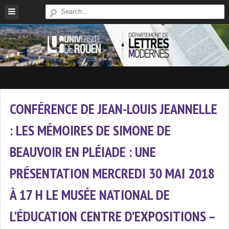
Skip
to
content
Site
Du
Département
CONFÉRENCE DE JEAN-LOUIS JEANNELLE
De
: LES MÉMOIRES DE SIMONE DE
Lettres
Modernes
BEAUVOIR EN PLÉIADE : UNE
De
L'université
PRÉSENTATION MERCREDI 30 MAI 2018
De
À 17 H LE MUSÉE NATIONAL DE
Rouen
L’ÉDUCATION CENTRE D’EXPOSITIONS –