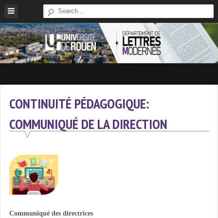
Skip
to
content
Site
Du
Département
CONTINUITÉ PÉDAGOGIQUE:
De
COMMUNIQUÉ DE LA DIRECTION
Lettres
Modernes
De
L'université
De
Rouen
Communiqué des directrices