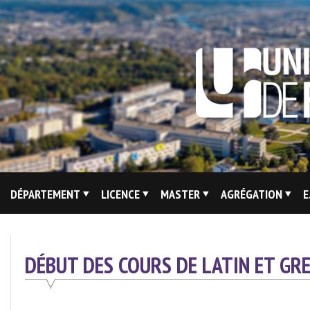
Skip
to
content
Site
DÉPARTEMENT
LICENCE
MASTER
AGRÉGATION
E
Du
Département
De
DÉBUT DES COURS DE LATIN ET GREC
Lettres
Modernes