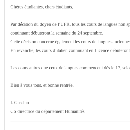
De
Chères étudiantes, chers étudiants,
L'université
De
Par décision du doyen de l’UFR, tous les cours de langues non spéc
Rouen
continuant débuteront la semaine du 24 septembre.
Cette décision concerne également les cours de langues anciennes (
En revanche, les cours d’italien continuant en Licence débuteron
Les cours autres que ceux de langues commencent dès le 17, sel
Bien à vous tous, et bonne rentrée,
I. Gassino
Co-directrice du département Humanités