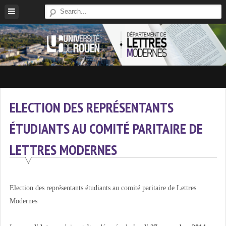
Skip
to
content
Site
Du
Département
ELECTION DES REPRÉSENTANTS
De
ÉTUDIANTS AU COMITÉ PARITAIRE DE
Lettres
Modernes
LETTRES MODERNES
De
L'université
De
Election des représentants étudiants au comité paritaire de Lettres
Rouen
Modernes