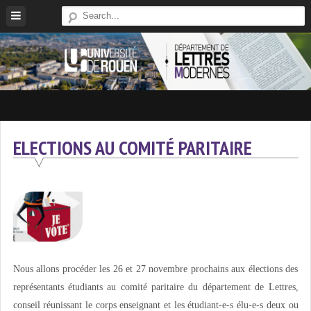
Skip
to
content
Site
Du
Département
ELECTIONS AU COMITÉ PARITAIRE
De
Lettres
Modernes
De
L'université
De
Rouen
Nous allons procéder les 26 et 27 novembre prochains aux élections des
représentants étudiants au comité paritaire du département de Lettres,
conseil réunissant le corps enseignant et les étudiant-e-s élu-e-s deux ou