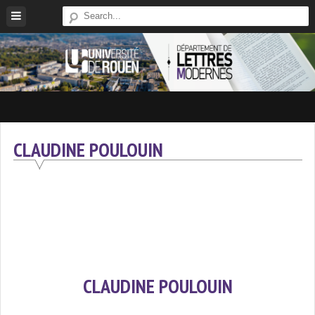
Skip
to
content
Site
Du
Département
CLAUDINE POULOUIN
De
Lettres
Modernes
De
L'université
De
Rouen
CLAUDINE POULOUIN