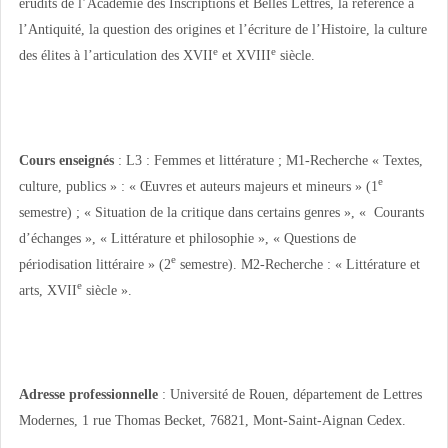
érudits de l’Académie des Inscriptions et Belles Lettres, la référence à
l’Antiquité, la question des origines et l’écriture de l’Histoire, la culture
e
e
des élites à l’articulation des XVII
et XVIII
siècle.
Cours enseignés
: L3 : Femmes et littérature ; M1-Recherche « Textes,
e
culture, publics » : « Œuvres et auteurs majeurs et mineurs » (1
semestre) ; « Situation de la critique dans certains genres », « Courants
d’échanges », « Littérature et philosophie », « Questions de
e
périodisation littéraire » (2
semestre). M2-Recherche : « Littérature et
e
arts, XVII
siècle ».
Adresse professionnelle
: Université de Rouen, département de Lettres
Modernes, 1 rue Thomas Becket, 76821, Mont-Saint-Aignan Cedex.