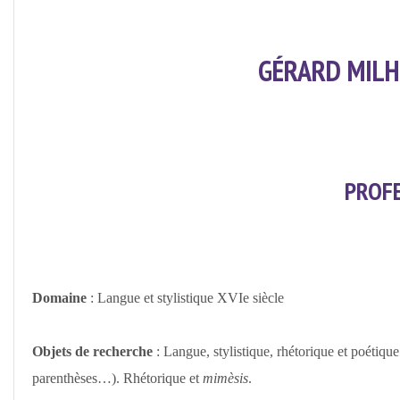
De
L'université
De
GÉRARD MILH
Rouen
PROFE
Domaine
: Langue et stylistique XVIe siècle
Objets de recherche
: Langue, stylistique, rhétorique et poétiqu
parenthèses…). Rhétorique et
mimèsis
.