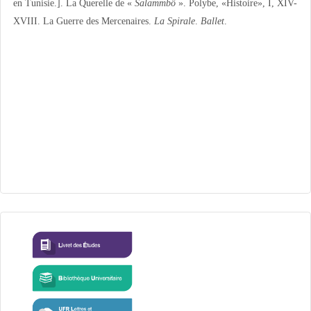
en Tunisie.]. La Querelle de «
Salammbô
». Polybe, «Histoire», I, XIV-
XVIII. La Guerre des Mercenaires.
La Spirale
.
Ballet
.