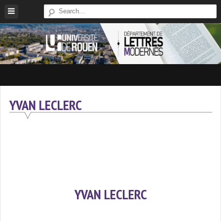
Skip
to
content
Site
Du
Département
YVAN LECLERC
De
Lettres
Modernes
De
L'université
De
Rouen
YVAN LECLERC