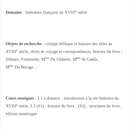
e
Domaine
: littérature française du XVIII
siècle
Objets de recherche
: critique biblique et histoire des idées au
e
XVIII
siècle, récits de voyage et correspondances, histoire du livre ;
me
me
Voltaire, Fontenelle, M
Du Châtelet, M
de Genlis,
me
M
Du Bocage…
Cours enseignés
: L1 à distance : introduction à la vie littéraire du
e
XVIII
siècle. L3 (S1) : histoire du livre ; (S2) : structures du livre,
édition numérique.