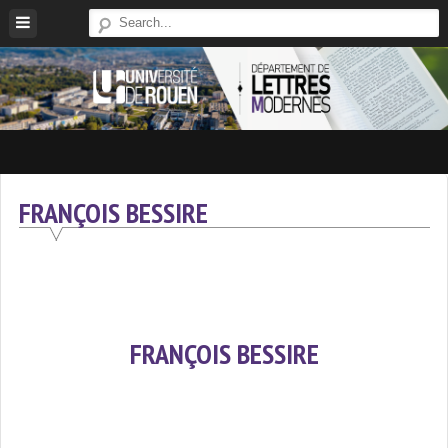
Skip
to
content
Site
Du
Département
FRANÇOIS BESSIRE
De
Lettres
Modernes
De
L'université
FRANÇOIS BESSIRE
De
Rouen