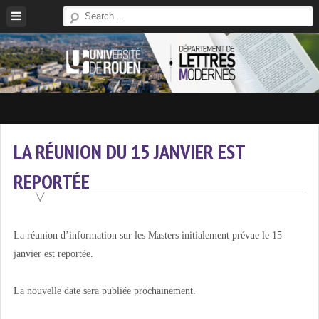
Skip
to
content
Site
Du
Département
LA RÉUNION DU 15 JANVIER EST
De
REPORTÉE
Lettres
Modernes
De
L'université
La réunion d’information sur les Masters initialement prévue le 15
De
janvier est reportée.
Rouen
La nouvelle date sera publiée prochainement.