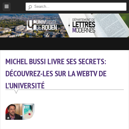
Skip
to
content
Site
Du
Département
MICHEL BUSSI LIVRE SES SECRETS:
De
DÉCOUVREZ-LES SUR LA WEBTV DE
Lettres
Modernes
L’UNIVERSITÉ
De
L'université
De
Rouen