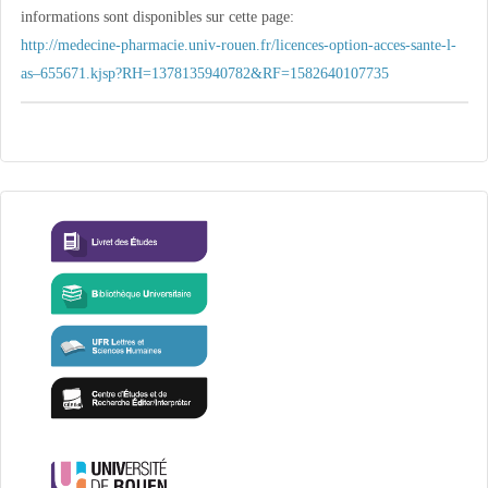
informations sont disponibles sur cette page:
http://medecine-pharmacie.univ-rouen.fr/licences-option-acces-sante-l-
as–655671.kjsp?RH=1378135940782&RF=1582640107735