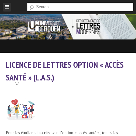
Skip
to
content
Site
Du
Département
LICENCE DE LETTRES OPTION « ACCÈS
De
SANTÉ » (L.A.S.)
Lettres
Modernes
De
L'université
De
Rouen
Pour les étudiants inscrits avec l’option « accès santé », toutes les