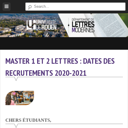
Skip
to
content
Site
Du
Département
MASTER 1 ET 2 LETTRES : DATES DES
De
RECRUTEMENTS 2020-2021
Lettres
Modernes
De
L'université
De
Rouen
CHERS ÉTUDIANTS,