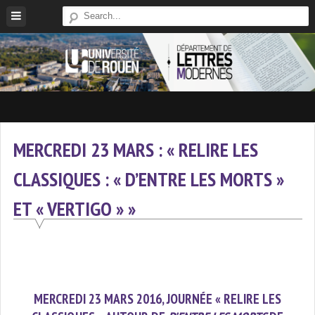
Skip
to
content
Site
Du
Département
MERCREDI 23 MARS : « RELIRE LES
De
CLASSIQUES : « D’ENTRE LES MORTS »
Lettres
Modernes
ET « VERTIGO » »
De
L'université
De
Rouen
MERCREDI 23 MARS 2016, JOURNÉE « RELIRE LES