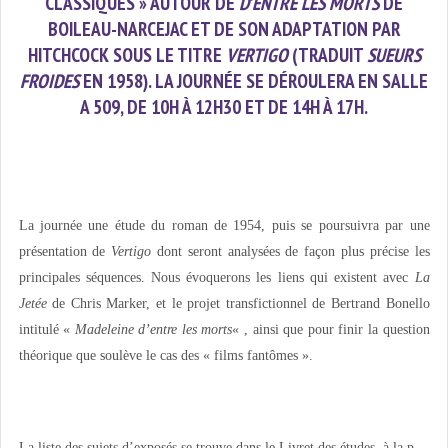
CLASSIQUES » AUTOUR DE
D’ENTRE LES MORTS
DE
BOILEAU-NARCEJAC ET DE SON ADAPTATION PAR
HITCHCOCK SOUS LE TITRE
VERTIGO
(TRADUIT
SUEURS
FROIDES
EN 1958). LA JOURNÉE SE DÉROULERA EN
SALLE
A 509
,
DE 10H À 12H30 ET DE 14H À 17H
.
La journée une étude du roman de 1954, puis se poursuivra par une
présentation de
Vertigo
dont seront analysées de façon plus précise les
principales séquences. Nous évoquerons les liens qui existent avec
La
Jetée
de Chris Marker, et le projet transfictionnel de Bertrand Bonello
intitulé «
Madeleine d’entre les morts
« , ainsi que pour finir la question
théorique que soulève le cas des « films fantômes ».
La liste des sujets d’exposés se trouve dans le Livret des études, à la p