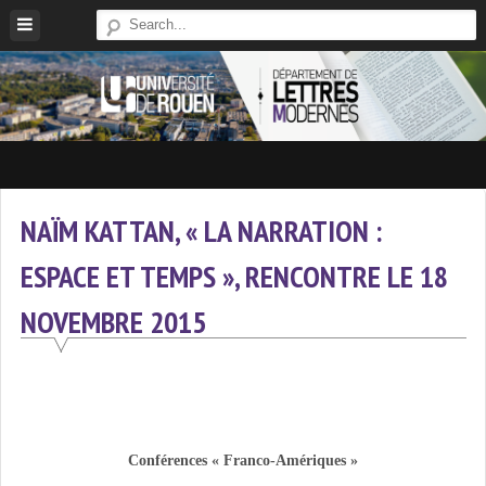
Skip
to
content
Site
Du
Département
NAÏM KATTAN, « LA NARRATION :
De
ESPACE ET TEMPS », RENCONTRE LE 18
Lettres
Modernes
NOVEMBRE 2015
De
L'université
De
Rouen
Conférences « Franco-Amériques »