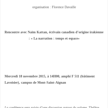
organisation : Florence Davaille
Rencontre avec Naïm Kattan,
écrivain canadien d’origine irakienne
:
« La narration : temps et espace»
Mercredi 18 novembre 2015, à 14H00,
amphi F 511 (bâtiment
Lavoisier),
campus de Mont-Saint-Aignan
La conférence sera suivie d’une
discussion
autour du volume
Théâtre