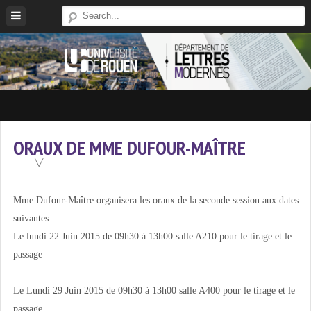
Skip
to
content
Site
Du
Département
ORAUX DE MME DUFOUR-MAÎTRE
De
Lettres
Modernes
Mme Dufour-Maître organisera les oraux de la seconde session aux dates
De
suivantes :
L'université
Le lundi 22 Juin 2015 de 09h30 à 13h00 salle A210 pour le tirage et le
De
passage
Rouen
Le Lundi 29 Juin 2015 de 09h30 à 13h00 salle A400 pour le tirage et le
passage