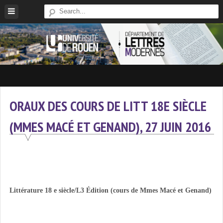
Skip
to
content
Site
Du
Département
ORAUX DES COURS DE LITT 18E SIÈCLE
De
(MMES MACÉ ET GENAND), 27 JUIN 2016
Lettres
Modernes
De
L'université
De
Rouen
Littérature 18 e siècle/L3 Édition (cours de Mmes Macé et Genand)