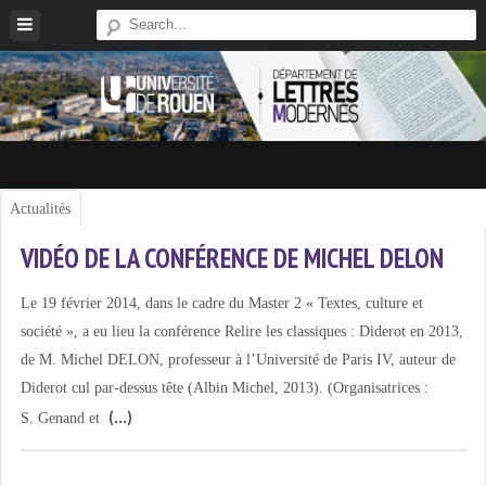
Skip
to
content
Site
Du
Département
De
VIDÉO DE LA CONFÉRENCE DE MICHEL DELON
Lettres
Modernes
Le 19 février 2014, dans le cadre du Master 2 « Textes, culture et
De
société », a eu lieu la conférence Relire les classiques : Diderot en 2013,
L'université
de M. Michel DELON, professeur à l’Université de Paris IV, auteur de
De
Diderot cul par-dessus tête (Albin Michel, 2013). (Organisatrices :
Rouen
S. Genand et