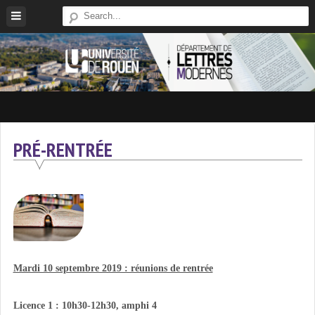
Skip
to
content
Site
Du
Département
PRÉ-RENTRÉE
De
Lettres
Modernes
De
L'université
De
Rouen
Mardi 10 septembre 2019 : réunions de rentrée
Licence 1 : 10h30-12h30, amphi 4