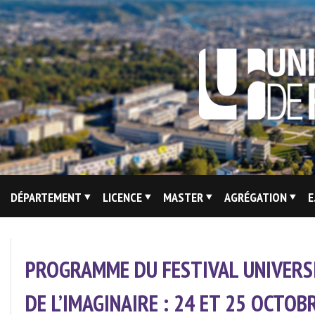
Skip
to
content
Site
DÉPARTEMENT
LICENCE
MASTER
AGRÉGATION
E
Du
Département
De
PROGRAMME DU FESTIVAL UNIVERS
Lettres
Modernes
DE L’IMAGINAIRE : 24 ET 25 OCTOB