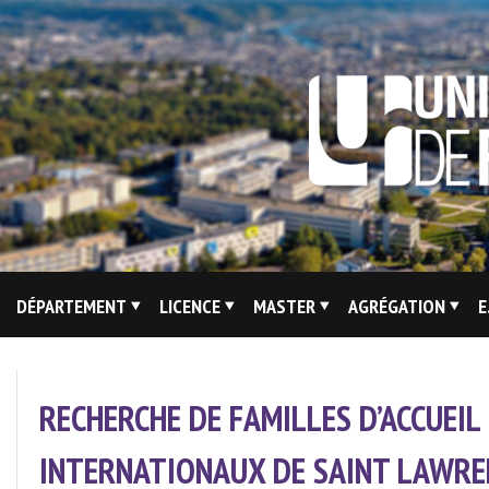
Skip
to
content
Site
DÉPARTEMENT
LICENCE
MASTER
AGRÉGATION
E
Du
Département
De
RECHERCHE DE FAMILLES D’ACCUEI
Lettres
Modernes
INTERNATIONAUX DE SAINT LAWRE