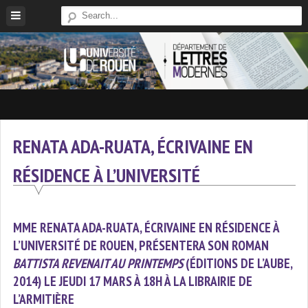
Skip
to
content
Site
Du
Département
RENATA ADA-RUATA, ÉCRIVAINE EN
De
RÉSIDENCE À L’UNIVERSITÉ
Lettres
Modernes
De
MME RENATA ADA-RUATA, ÉCRIVAINE EN RÉSIDENCE À
L'université
L’UNIVERSITÉ DE ROUEN, PRÉSENTERA SON ROMAN
De
BATTISTA REVENAIT AU PRINTEMPS
(ÉDITIONS DE L’AUBE,
Rouen
2014) LE JEUDI 17 MARS À 18H À LA LIBRAIRIE DE
L’ARMITIÈRE