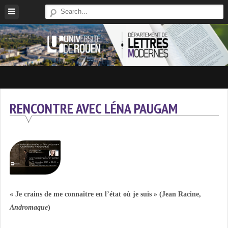
Skip
to
content
Site
Du
Département
RENCONTRE AVEC LÉNA PAUGAM
De
Lettres
Modernes
De
L'université
De
Rouen
« Je crains de me connaître en l’état où je suis » (Jean Racine,
Andromaque
)