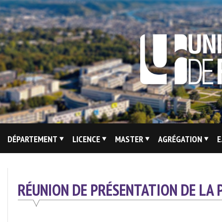
Skip
to
content
Site
DÉPARTEMENT
LICENCE
MASTER
AGRÉGATION
E
Du
Département
De
RÉUNION DE PRÉSENTATION DE LA 
Lettres
Modernes