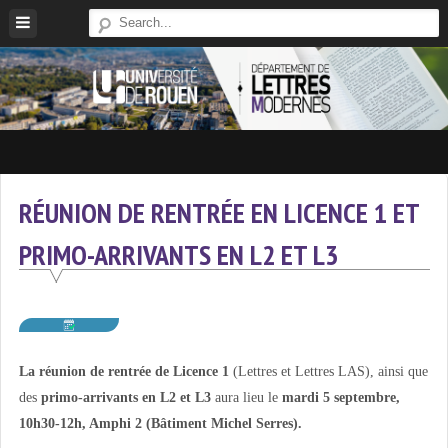
Skip
to
content
Site
Du
Département
RÉUNION DE RENTRÉE EN LICENCE 1 ET
De
PRIMO-ARRIVANTS EN L2 ET L3
Lettres
Modernes
De
L'université
De
La réunion de rentrée de Licence 1
(Lettres et Lettres LAS), ainsi que
Rouen
des
primo-arrivants en L2 et L3
aura lieu le
mardi 5 septembre,
10h30-12h,
Amphi 2 (Bâtiment Michel Serres).