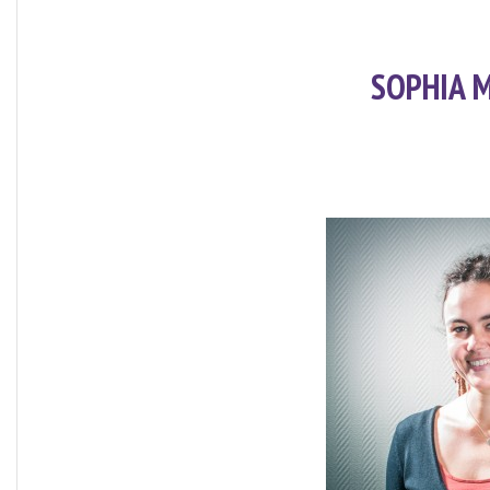
De
L'université
De
SOPHIA 
Rouen