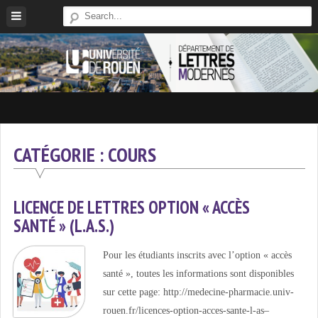
Skip
to
content
Site
Du
Département
CATÉGORIE :
COURS
De
Lettres
Modernes
LICENCE DE LETTRES OPTION « ACCÈS
De
SANTÉ » (L.A.S.)
L'université
De
Pour les étudiants inscrits avec l’option « accès
Rouen
santé », toutes les informations sont disponibles
sur cette page: http://medecine-pharmacie.univ-
rouen.fr/licences-option-acces-sante-l-as–